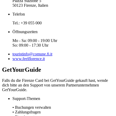
Piazza Stazione 5
50123 Firenze, Italien
Telefon
Tel.: +39 055 000
Öffnungszeiten
Mo - Sa: 09:00 - 19:00 Uhr
So: 09:00 - 17:30 Uhr
touristinfo@comune.fi.it
www.feelflorence.it
GetYourGuide
Falls du die Firenze Card bei GetYourGuide gekauft hast, wende
dich bitte an den Support von unserem Partnerunternehmen
GetYourGuide.
Support-Themen
• Buchungen verwalten
• Zahlungsfragen