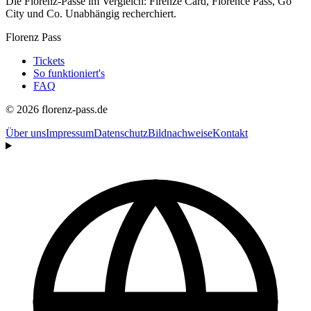
Die Florenz-Pässe im Vergleich: Firenze Card, Florence Pass, Go
City und Co. Unabhängig recherchiert.
Florenz Pass
Tickets
So funktioniert's
FAQ
© 2026 florenz-pass.de
Über uns
Impressum
Datenschutz
Bildnachweise
Kontakt